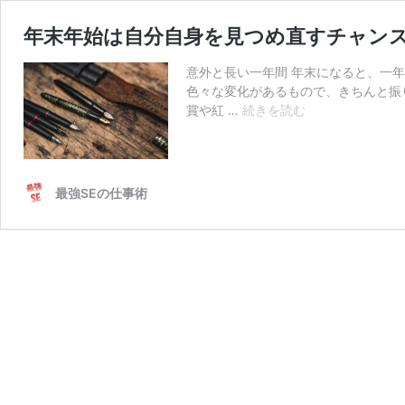
年末年始は自分自身を見つめ直すチャン
意外と長い一年間 年末になると、一
色々な変化があるもので、きちんと振
年
賞や紅 …
続きを読む
末
年
始
は
最強SEの仕事術
自
分
自
身
を
見
つ
め
直
す
チ