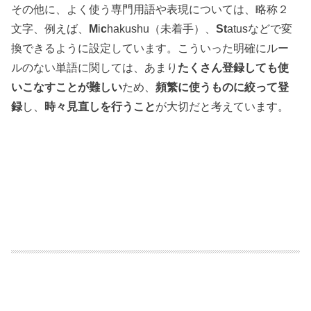
その他に、よく使う専門用語や表現については、略称２
文字、例えば、
M
i
c
hakushu（未着手）、
St
atusなどで変
換できるように設定しています。こういった明確にルー
ルのない単語に関しては、あまり
たくさん登録しても使
いこなすことが難しい
ため、
頻繁に使うものに絞って登
録
し、
時々見直しを行うこと
が大切だと考えています。