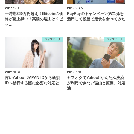
2017.12.8
2019.2.25
一時期230万円超え！Bitcoinの価
PayPayのキャンペーン第二弾を
格が急上昇中！高騰の理由は？ビ
活用して松屋で定食を食べてみた
ッ…
ライフハック
ライフハック
2021.10.4
2019.6.17
古いYahoo! JAPAN IDから新規
ヤフオクでYahoo!!かんたん決済
IDへ移行する際に必要な対応と…
が利用できない理由と原因、対処
法