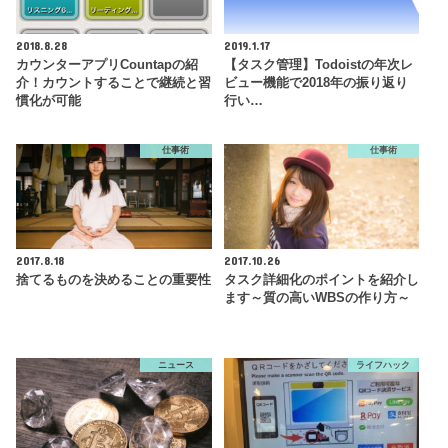
2018.8.28
2019.1.17
カウンターアプリCountapの紹
【タスク管理】Todoistの年次レ
介！カウントすることで継続と習
ビュー機能で2018年の振り返り
慣化が可能
行い…
仕事術
仕事術
2017.8.18
2017.10.26
捨てるものを決めることの重要性
タスク詳細化のポイントを紹介し
ます～質の高いWBSの作り方～
ニュース
ライフハック