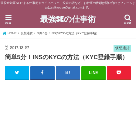
現役金融系SEによる仕事術やライフハック、投資の話など。お仕事の依頼は問い合わせフォームま
たはsaikyouse@gmail.comまで。
最強SEの仕事術
menu
search
HOME
仮想通貨
簡単5分！INSのKYCの方法（KYC登録手順）
2017.12.27
仮想通貨
簡単5分！INSのKYCの方法（KYC登録手順）
LINE