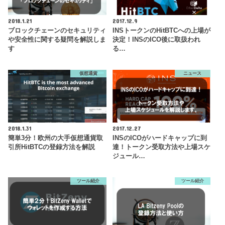
2018.1.21
2017.12.9
ブロックチェーンのセキュリティ
INSトークンのHitBTCへの上場が
や安全性に関する疑問を解説しま
決定！INSのICO後に取扱われ
す
る…
仮想通貨
ニュース
2018.1.31
2017.12.27
簡単3分！欧州の大手仮想通貨取
INSのICOがハードキャップに到
引所HitBTCの登録方法を解説
達！トークン受取方法や上場スケ
ジュール…
ツール紹介
ツール紹介