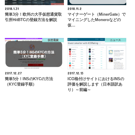
2018.1.31
2018.11.2
簡単3分！欧州の大手仮想通貨取
マイナーゲート（MinerGate）で
引所HitBTCの登録方法を解説
マイニングしたMoneroなどの
仮…
仮想通貨
ニュース
2017.12.27
2017.12.13
簡単5分！INSのKYCの方法
ICO格付けサイトにおけるINSの
（KYC登録手順）
評価を解説します（日本語訳あ
り）～前編～