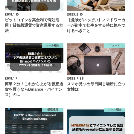
2018.1.15
2023.2.15
ビットコインを高金利で有効活
【危険がいっぱい】ノマドワーカ
用！貸仮想通貨で資産運用する方
ーが街中で仕事をする時に気をつ
法
けるべきこと
ツール紹介
ニュース
2018.1.4
2022.4.28
簡単２分！これから上がる仮想通
スマホ見つめ毎日同じ場所に立つ
貨を買うならBinance（バイナン
女性は
ス）の…
仮想通貨
ツール紹介