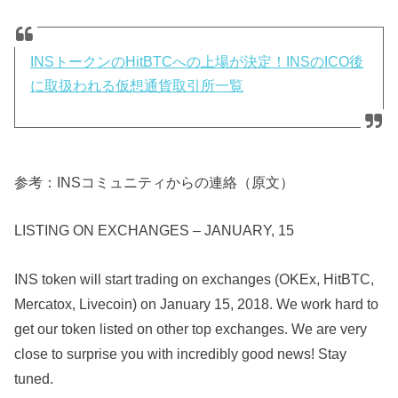
INSトークンのHitBTCへの上場が決定！INSのICO後
に取扱われる仮想通貨取引所一覧
参考：INSコミュニティからの連絡（原文）
LISTING ON EXCHANGES – JANUARY, 15
INS token will start trading on exchanges (OKEx, HitBTC,
Mercatox, Livecoin) on January 15, 2018. We work hard to
get our token listed on other top exchanges. We are very
close to surprise you with incredibly good news! Stay
tuned.