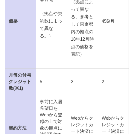
（拠点によ
って異な
（拠点や契
る。参考と
約数によっ
価格
45$/月
して東京都
て異な
内の拠点の
る。）
18年12月時
点の価格を
表記）
月毎の付与
クレジット
5
2
2
数(※1)
事前に入居
希望日を
Webから登
Webからク
Webからク
録の上で対
レジットカ
レジットカ
契約方法
象の拠点に
ード決済に
ード決済に