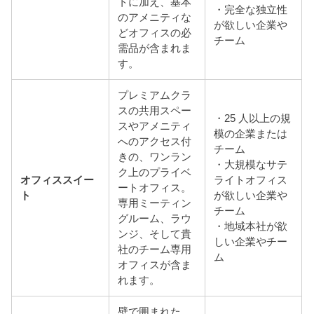
トに加え、基本
・完全な独立性
のアメニティな
が欲しい企業や
どオフィスの必
チーム
需品が含まれま
す。
プレミアムクラ
スの共用スペー
・25 人以上の規
スやアメニティ
模の企業または
へのアクセス付
チーム
きの、ワンラン
・大規模なサテ
ク上のプライベ
オフィススイー
ライトオフィス
ートオフィス。
ト
が欲しい企業や
専用ミーティン
チーム
グルーム、ラウ
・地域本社が欲
ンジ、そして貴
しい企業やチー
社のチーム専用
ム
オフィスが含ま
れます。
壁で囲まれた、