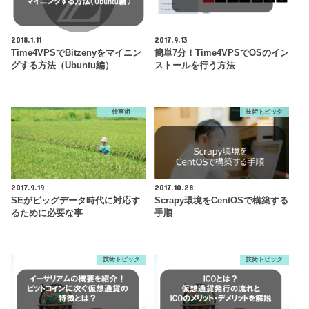
2018.1.11
2017.9.13
Time4VPSでBitzenyをマイニン
簡単7分！Time4VPSでOSのイン
グする方法（Ubuntu編）
ストールを行う方法
仕事術
技術トピック
2017.9.19
2017.10.28
SEがビッグデータ時代に対応す
Scrapy環境をCentOSで構築する
るために必要な事
手順
技術トピック
技術トピック