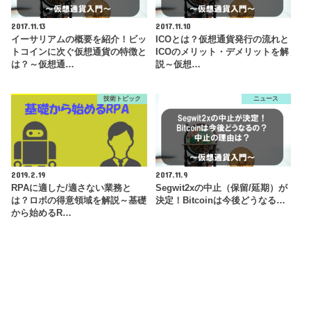
2017.11.13
2017.11.10
イーサリアムの概要を紹介！ビッ
ICOとは？仮想通貨発行の流れと
トコインに次ぐ仮想通貨の特徴と
ICOのメリット・デメリットを解
は？～仮想通…
説～仮想…
技術トピック
ニュース
2019.2.19
2017.11.9
RPAに適した/適さない業務と
Segwit2xの中止（保留/延期）が
は？ロボの得意領域を解説～基礎
決定！Bitcoinは今後どうなる…
から始めるR…