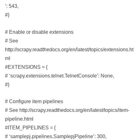
’: 543,
#}
# Enable or disable extensions
# See
http://scrapy.readthedocs.org/en/latest/topics/extensions.ht
ml
#EXTENSIONS = {
# ‘scrapy.extensions.telnet.TelnetConsole’: None,
#}
# Configure item pipelines
# See http://scrapy.readthedocs.org/en/latest/topics/item-
pipeline.html
#ITEM_PIPELINES = {
# ‘samplepj.pipelines.SamplepjPipeline’: 300,