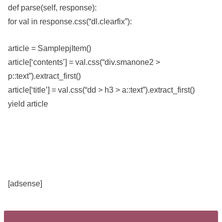
def parse(self, response):
for val in response.css(“dl.clearfix”):
article = SamplepjItem()
article[‘contents’] = val.css(“div.smanone2 >
p::text”).extract_first()
article[‘title’] = val.css(“dd > h3 > a::text”).extract_first()
yield article
[adsense]