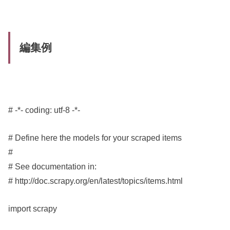
編集例
# -*- coding: utf-8 -*-
# Define here the models for your scraped items
#
# See documentation in:
# http://doc.scrapy.org/en/latest/topics/items.html
import scrapy