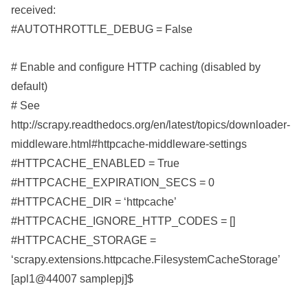
received:
#AUTOTHROTTLE_DEBUG = False
# Enable and configure HTTP caching (disabled by
default)
# See
http://scrapy.readthedocs.org/en/latest/topics/downloader-
middleware.html#httpcache-middleware-settings
#HTTPCACHE_ENABLED = True
#HTTPCACHE_EXPIRATION_SECS = 0
#HTTPCACHE_DIR = ‘httpcache’
#HTTPCACHE_IGNORE_HTTP_CODES = []
#HTTPCACHE_STORAGE =
‘scrapy.extensions.httpcache.FilesystemCacheStorage’
[apl1@44007 samplepj]$