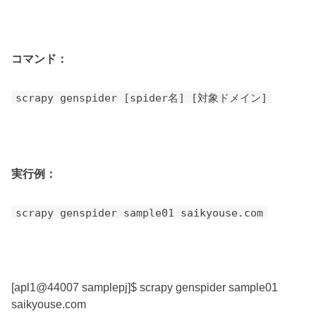
コマンド：
scrapy genspider [spider名] [対象ドメイン]
実行例：
scrapy genspider sample01 saikyouse.com
[apl1@44007 samplepj]$ scrapy genspider sample01
saikyouse.com