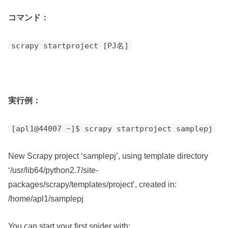
コマンド：
scrapy startproject [PJ名]
実行例：
[apl1@44007 ~]$ scrapy startproject samplepj
New Scrapy project ‘samplepj’, using template directory
‘/usr/lib64/python2.7/site-
packages/scrapy/templates/project’, created in:
/home/apl1/samplepj
You can start your first spider with: