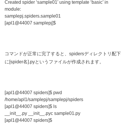
Created spider ‘sample01’ using template ‘basic’ in
module:
samplepj.spiders.sample01
[apl1@44007 samplepj]$
コマンドが正常に完了すると、spidersディレクトリ配下
に[spider名].pyというファイルが作成されます。
[apl1@44007 spiders]$ pwd
/home/apl1/samplepj/samplepj/spiders
[apl1@44007 spiders]$ ls
__init__.py __init__.pyc sample01.py
[apl1@44007 spiders]$