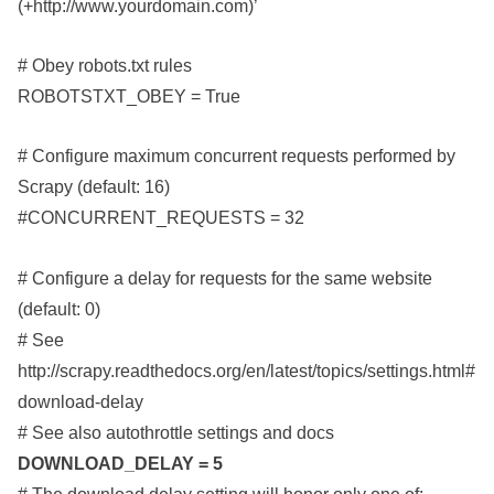
(+http://www.yourdomain.com)’
# Obey robots.txt rules
ROBOTSTXT_OBEY = True
# Configure maximum concurrent requests performed by
Scrapy (default: 16)
#CONCURRENT_REQUESTS = 32
# Configure a delay for requests for the same website
(default: 0)
# See
http://scrapy.readthedocs.org/en/latest/topics/settings.html#
download-delay
# See also autothrottle settings and docs
DOWNLOAD_DELAY = 5
# The download delay setting will honor only one of: