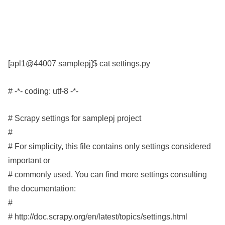
[apl1@44007 samplepj]$ cat settings.py
# -*- coding: utf-8 -*-
# Scrapy settings for samplepj project
#
# For simplicity, this file contains only settings considered
important or
# commonly used. You can find more settings consulting
the documentation:
#
# http://doc.scrapy.org/en/latest/topics/settings.html