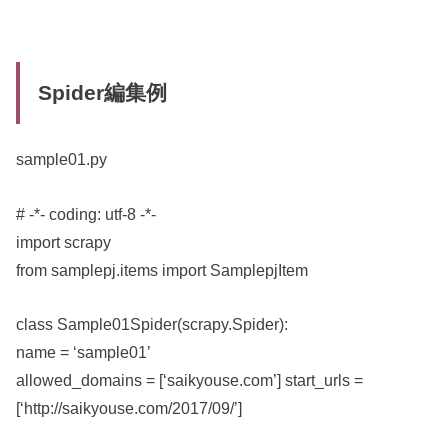
Spider編集例
sample01.py
# -*- coding: utf-8 -*-
import scrapy
from samplepj.items import SamplepjItem
class Sample01Spider(scrapy.Spider):
name = ‘sample01’
allowed_domains = [‘saikyouse.com’] start_urls =
[‘http://saikyouse.com/2017/09/’]