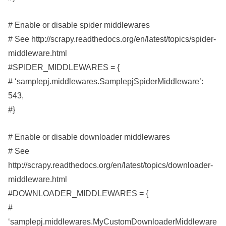
# Enable or disable spider middlewares
# See http://scrapy.readthedocs.org/en/latest/topics/spider-
middleware.html
#SPIDER_MIDDLEWARES = {
# ‘samplepj.middlewares.SamplepjSpiderMiddleware’:
543,
#}
# Enable or disable downloader middlewares
# See
http://scrapy.readthedocs.org/en/latest/topics/downloader-
middleware.html
#DOWNLOADER_MIDDLEWARES = {
#
‘samplepj.middlewares.MyCustomDownloaderMiddleware