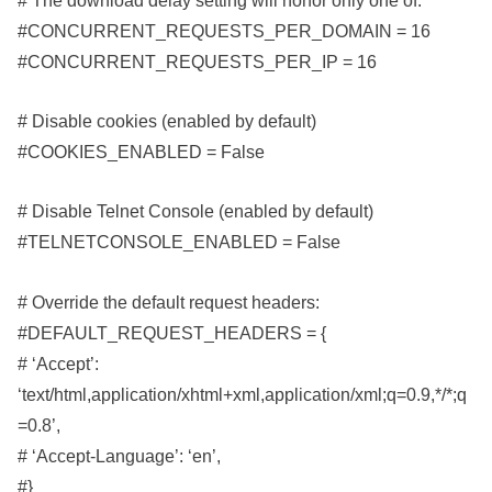
#CONCURRENT_REQUESTS_PER_DOMAIN = 16
#CONCURRENT_REQUESTS_PER_IP = 16
# Disable cookies (enabled by default)
#COOKIES_ENABLED = False
# Disable Telnet Console (enabled by default)
#TELNETCONSOLE_ENABLED = False
# Override the default request headers:
#DEFAULT_REQUEST_HEADERS = {
# ‘Accept’:
‘text/html,application/xhtml+xml,application/xml;q=0.9,*/*;q
=0.8’,
# ‘Accept-Language’: ‘en’,
#}