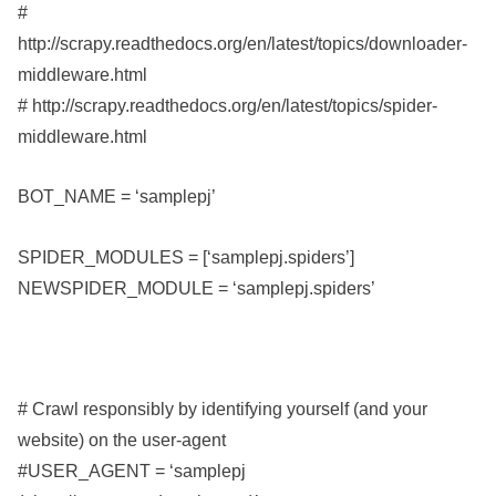
#
http://scrapy.readthedocs.org/en/latest/topics/downloader-
middleware.html
# http://scrapy.readthedocs.org/en/latest/topics/spider-
middleware.html
BOT_NAME = ‘samplepj’
SPIDER_MODULES = [‘samplepj.spiders’]
NEWSPIDER_MODULE = ‘samplepj.spiders’
# Crawl responsibly by identifying yourself (and your
website) on the user-agent
#USER_AGENT = ‘samplepj