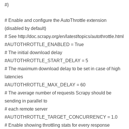
#}
# Enable and configure the AutoThrottle extension
(disabled by default)
# See http://doc.scrapy.org/en/latest/topics/autothrottle.html
#AUTOTHROTTLE_ENABLED = True
# The initial download delay
#AUTOTHROTTLE_START_DELAY = 5
# The maximum download delay to be set in case of high
latencies
#AUTOTHROTTLE_MAX_DELAY = 60
# The average number of requests Scrapy should be
sending in parallel to
# each remote server
#AUTOTHROTTLE_TARGET_CONCURRENCY = 1.0
# Enable showing throttling stats for every response