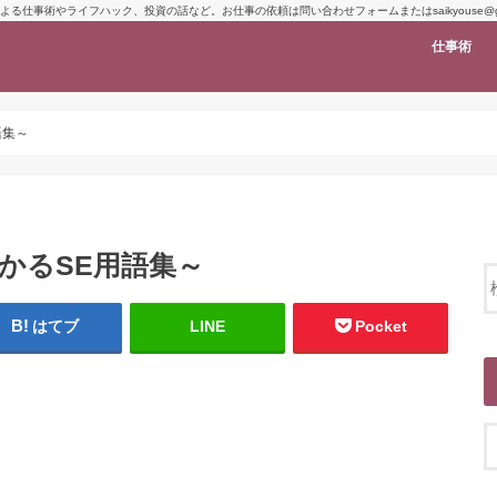
よる仕事術やライフハック、投資の話など。お仕事の依頼は問い合わせフォームまたはsaikyouse@gma
仕事術
語集～
でわかるSE用語集～
はてブ
LINE
Pocket