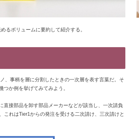
読めるボリュームに要約して紹介する。
やモノ、事柄を層に分割したときの一次層を表す言葉だ。そ
幾つか例を挙げてみてみよう。
に直接部品を卸す部品メーカーなどが該当し、一次請負
り、これはTier1からの発注を受ける二次請け、三次請けと