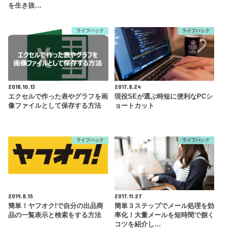
を生き抜…
ライフハック
ライフハック
2018.10.13
2017.8.24
エクセルで作った表やグラフを画
現役SEが選ぶ時短に便利なPCシ
像ファイルとして保存する方法
ョートカット
ライフハック
ライフハック
2019.8.15
2017.11.27
簡単！ヤフオク!で自分の出品商
簡単３ステップでメール処理を効
品の一覧表示と検索をする方法
率化！大量メールを短時間で捌く
コツを紹介し…