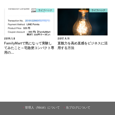
ライフハック
ライフハック
2019.1.8
2017.9.11
FamilyMartで気になって実験し
直観力を高め直感をビジネスに活
てみたこと～宅急便コンパクト専
用する方法
用の…
管理人（Nicol）について
当ブログについて