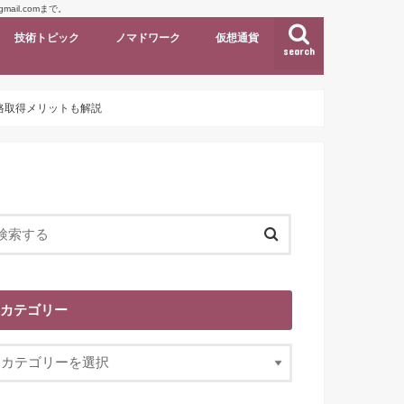
il.comまで。
技術トピック
ノマドワーク
仮想通貨
search
強法や資格取得メリットも解説
カテゴリー