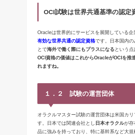
OCI試験は世界共通基準の認定
Oracleは世界的にサービスを展開している
有効な世界共通の認定資格
です。日本国内の
とで
海外で働く際にもプラスになる
という点
OCI資格の価値はこれからOracleがOC
れますね。
１．２ 試験の運営団体
オラクルマスター試験の運営団体は米国カリ
す。日本では関連会社とし
日本オラクル
が存
品に強みを持っており、特に基幹系など大規模